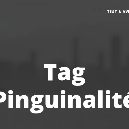
TEST & AV
Tag
Pinguinalit