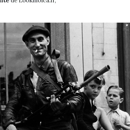
lité
de Lookmoica.fr,