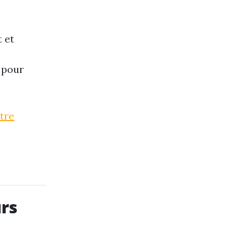
t et
 pour
otre
urs