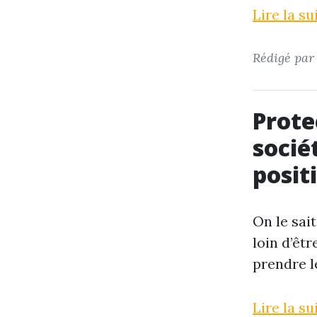
Lire la s
Rédigé pa
Protec
socié
posit
On le sait
loin d’êtr
prendre l
Lire la su