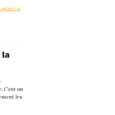
s grâce à
 la
e
. C’est un
lement les