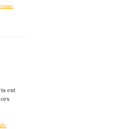
teuse
ris est
lors
 de