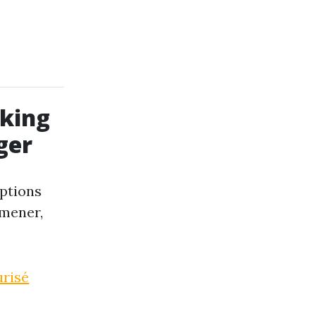
rking
ger
options
mmener,
urisé