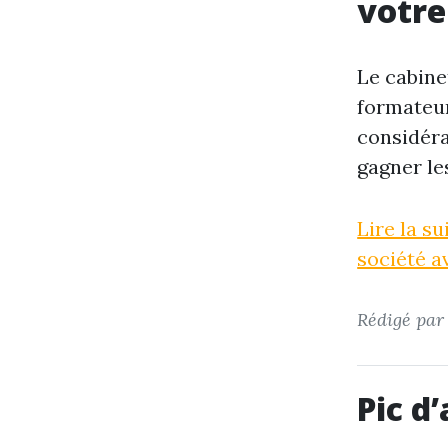
votre
Le cabine
formateur
considéra
gagner le
Lire la s
société a
Rédigé pa
Pic d