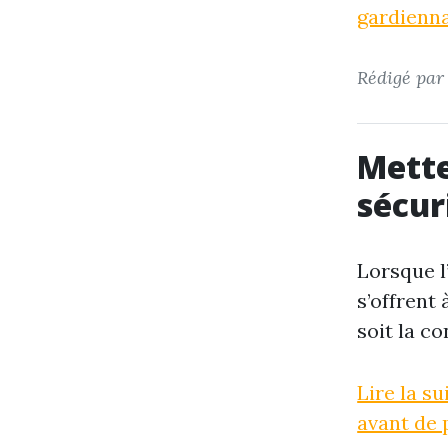
gardienna
Rédigé pa
Mette
sécur
Lorsque l
s’offrent 
soit la c
Lire la s
avant de p