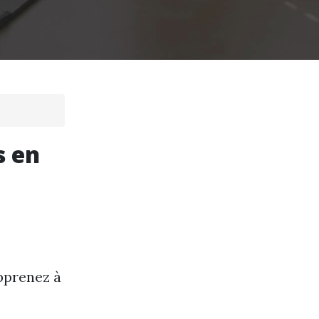
s en
s
pprenez à