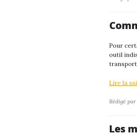
Comme
Pour cert
outil indi
transporte
Lire la s
Rédigé pa
Les m