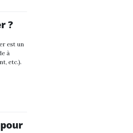
r ?
er est un
de à
t, etc.).
 pour