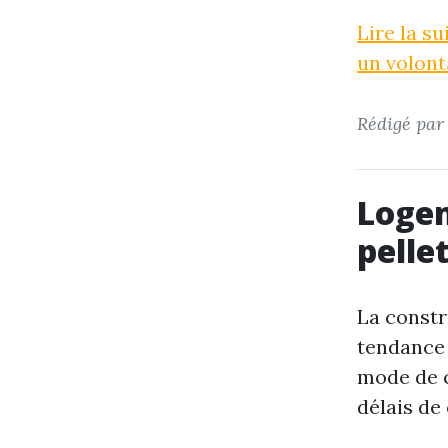
Lire la s
un volonta
Rédigé pa
Logem
pelle
La constr
tendance 
mode de c
délais de