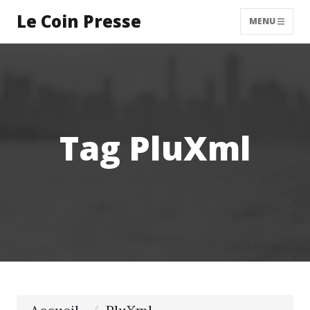
Le Coin Presse
MENU
Tag PluXml