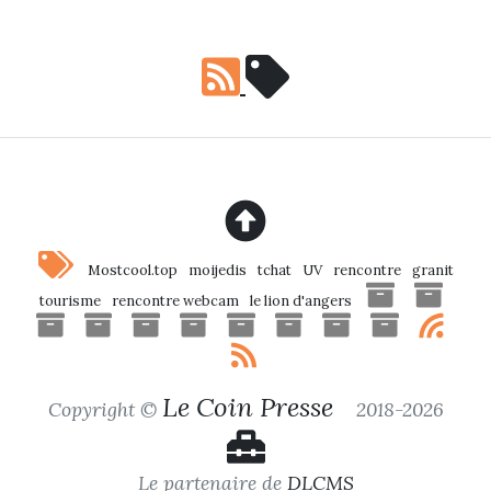
Mostcool.top
moijedis
tchat
UV
rencontre
granit
tourisme
rencontre webcam
le lion d'angers
Le Coin Presse
Copyright ©
2018-2026
Le partenaire de
DLCMS