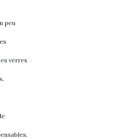
un peu
des
des verres
s.
de
pensables.