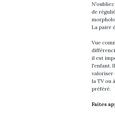
N'oubliez
de réguliè
morpholog
La paire d
Vue comm
différenc
il est im
l'enfant. 
valoriser
la TV ou 
préféré.
Faites ap