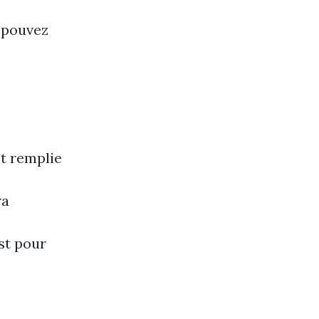
s pouvez
st remplie
ra
est pour