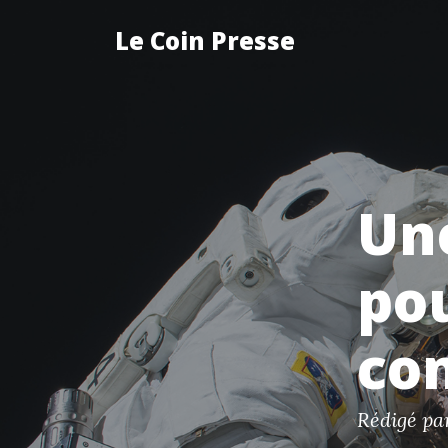
Le Coin Presse
Une
pou
com
Rédigé p