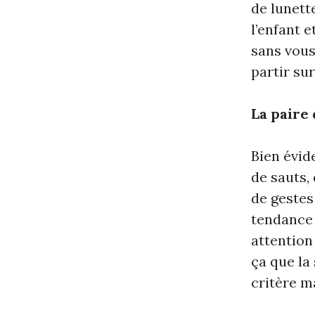
de lunett
l’enfant e
sans vou
partir su
La paire 
Bien évid
de sauts,
de gestes
tendance 
attention
ça que la 
critère m