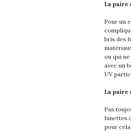
La paire
Pour un e
compliqué
bris des 
matériau
ou qui ne
avec un b
UV partic
La paire 
Pas toujo
lunettes d
pour cela