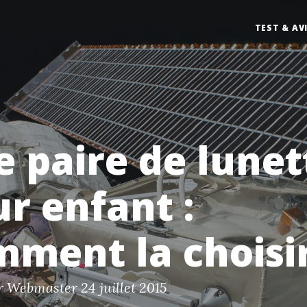
TEST & AV
 paire de lunet
r enfant :
ment la choisir
ar Webmaster
24 juillet 2015